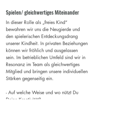
Spielen/ gleichwertiges Miteinander
​In dieser Rolle als „freies Kind“
bewahren wir uns die Neugierde und
den spielerischen Entdeckungsdrang
unserer Kindheit. In privaten Beziehungen
können wir fröhlich und ausgelassen
sein. Im betrieblichen Umfeld sind wir in
Resonanz im Team als gleichwertiges
Mitglied und bringen unsere individuellen
Stärken gegenseitig ein.
- Auf welche Weise und wo nützt Du
Deine Kreativität?
- Wann hast du das letzte Mal gespielt?
Was und mit wem?
- Wie viel Zeit nimmst Du Dir, um einfach
mal mit anderen etwas zu genießen?